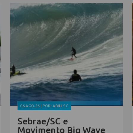
06.AGO.26 | POR: ABIH-SC
Sebrae/SC e
Movimento Big Wave