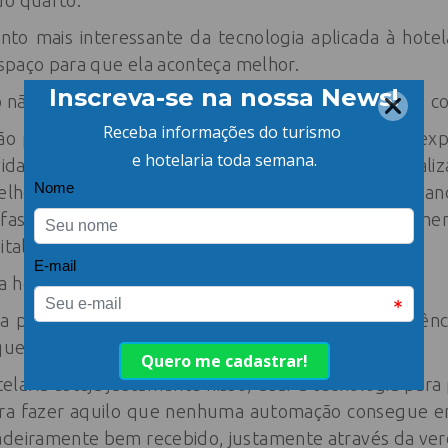
do quarto.
nto mais interessante da tecnologia aplicada à hotela
 espaço para que ela aconteça melhor.
 não deveria afastar o humano. Deveria aproximar”, c
 precisa se preocupar com seus dados pessoais expo
evidamente, existe conforto. Quando um pedido reali
elhora a experiência da refeição, existe cuidado. Qua
fas repetitivas e focar mais atenção no atendim
italidade.
a hospitalidade nunca esteve apenas no processo.
na percepção de organização, na fluidez da experiên
que acolhe sem esforço.
telaria esteja justamente nisso, usar a tecnologia para
a fazer aquilo que nenhuma automação consegue ent
adeiramente bem recebido, justamente através da verd