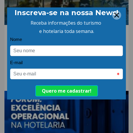
30.JUL.26 | POR: ABIH-SC
São José fortalece
protagonismo no turismo
catarinense e confirma
participação no Encatho &
Exprotel 2026