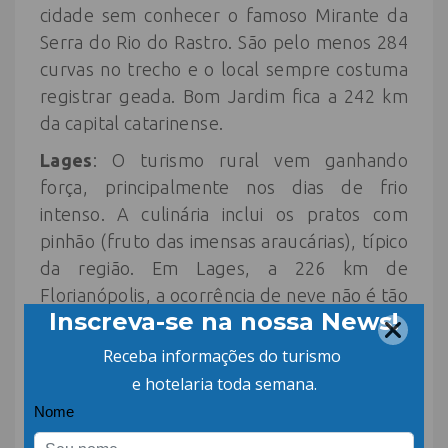
cidade sem conhecer o famoso Mirante da
Serra do Rio do Rastro. São pelo menos 284
curvas no trecho e o local sempre costuma
registrar geada. Bom Jardim fica a 242 km
da capital catarinense.
Lages
: O turismo rural vem ganhando
força, principalmente nos dias de frio
intenso. A culinária inclui os pratos com
pinhão (fruto das imensas araucárias), típico
da região. Em Lages, a 226 km de
Florianópolis, a ocorrência de neve não é tão
frequente.
Fonte:
Estadão
Leia também:
Balneário Camboriú recebe
o Eventos Brasil Summit 2022