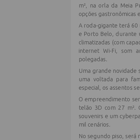
m², na orla da Meia P
opções gastronômicas e
A roda-gigante terá 60
e Porto Belo, durante
climatizadas (com capa
internet Wi-Fi, som 
polegadas.
Uma grande novidade sã
uma voltada para famí
especial, os assentos s
O empreendimento será
telão 3D com 27 m². O
souvenirs e um cyberpa
mil cenários.
No segundo piso, será r