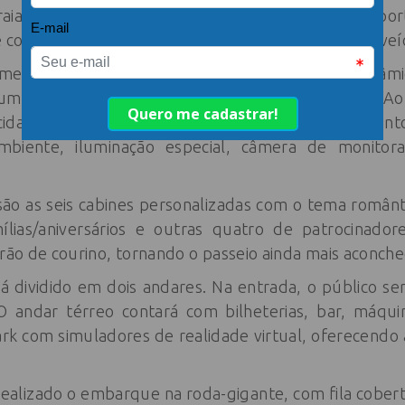
raia. O complexo integrará diretamente o Pier Opor
 comerciais, além de um estacionamento para 300 veí
 metros de altura, proporcionando uma vista panorâmi
 um passeio com cerca de 18 minutos de duração. Ao 
cidade para seis pessoas cada), equipadas com assent
ambiente, iluminação especial, câmera de monito
o as seis cabines personalizadas com o tema romântic
lias/aniversários e outras quatro de patrocinado
erão de courino, tornando o passeio ainda mais aconch
 dividido em dois andares. Na entrada, o público se
 andar térreo contará com bilheterias, bar, máquin
rk com simuladores de realidade virtual, oferecendo
ealizado o embarque na roda-gigante, com fila cobert