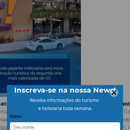
etro quadrado mais valorizado do Litoral de Sant
mpreendimento turístico: a roda-gigante It Wheel. C
rojeto combina inovação, diversão e experiências imer
uipamento será instalado em um terreno de 800 m²,