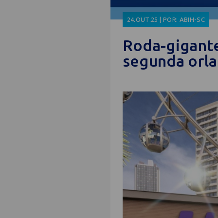
24.OUT.25 | POR: ABIH-SC
Roda-gigante
segunda orla