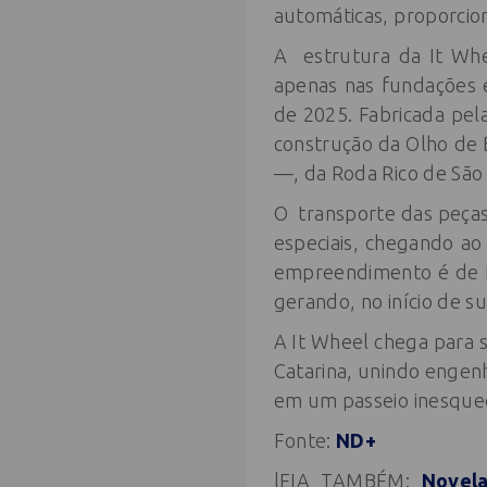
automáticas, proporcion
A estrutura da It Whe
apenas nas fundações e
de 2025. Fabricada pel
construção da Olho de 
—, da Roda Rico de São
O transporte das peças
especiais, chegando a
empreendimento é de R
gerando, no início de s
A It Wheel chega para s
Catarina, unindo engenh
em um passeio inesquec
Fonte:
ND+
lEIA TAMBÉM:
Novela