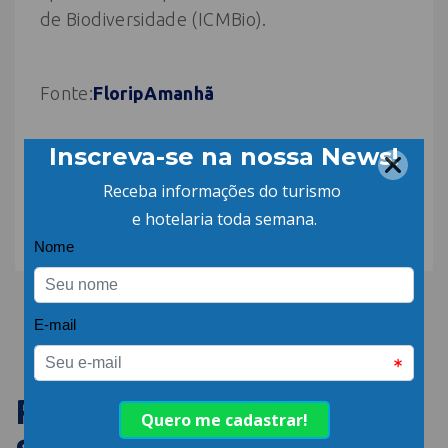
de Biodiversidade (ICMBio).
Fonte:
FloripAmanhã
COMPARTILHE:
PUBLICAÇÕES