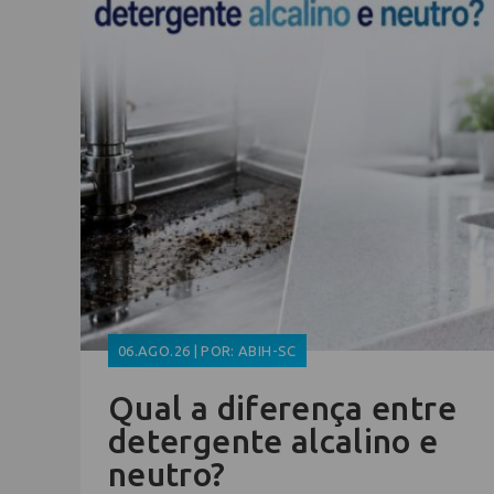
06.AGO.26 | POR: ABIH-SC
Qual a diferença entre
detergente alcalino e
neutro?