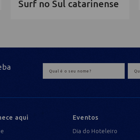
Surf no Sul catarinense
eba
ece aqui
Eventos
me
Dia do Hoteleiro