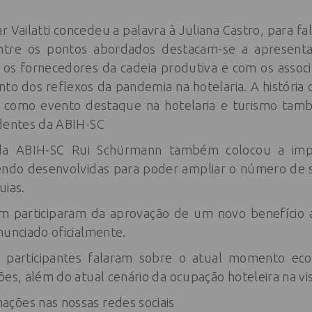
Vailatti concedeu a palavra à Juliana Castro, para fal
ntre os pontos abordados destacam-se a apresent
 os fornecedores da cadeia produtiva e com os assoc
to dos reflexos da pandemia na hotelaria. A história 
ica como evento destaque na hotelaria e turismo tam
identes da ABIH-SC
 da ABIH-SC Rui Schürmann também colocou a imp
ndo desenvolvidas para poder ampliar o número de sóc
uias.
m participaram da aprovação de um novo benefício 
nunciado oficialmente.
 participantes falaram sobre o atual momento ec
ões, além do atual cenário da ocupação hoteleira na vi
ções nas nossas redes sociais