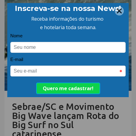
06.AGO.26 | POR: ABIH-SC
Sebrae/SC e Movimento
Big Wave lançam Rota do
Big Surf no Sul
catarinense