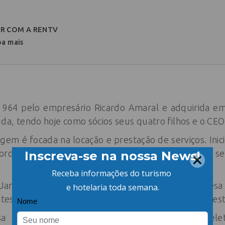
R COM A RENTV
ba mais
64 pelo empresário Ricardo Amaral e adquirida e
a, tendo hoje como sócios seus quatro filhos e o CEO 
gem é focada na locação e prestação de serviços. Inic
ordo com as necessidades dos clientes e novos 
aneiro e operação em vários estados, a empresa
entes ativos e um portfólio de 40.000 produtos sob ges
 trabalha com diversos equipamentos eletroeletr