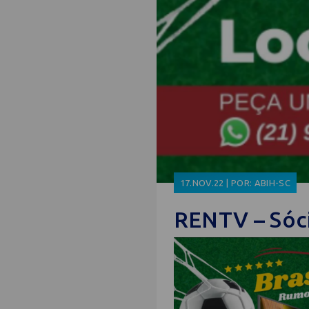
17.NOV.22 | POR: ABIH-SC
RENTV – Sóc