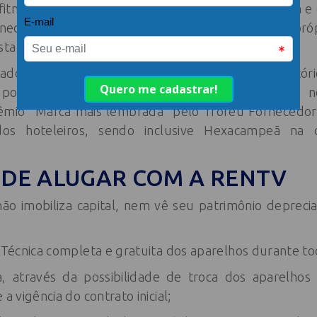
itness. Os serviços incluem manutenção preventiva e 
ecessário, através de frota de carros e equipe pró
star um serviço de qualidade e com rapidez.
do cada vez mais a atuação por todo o território
o por todo o Brasil. Com todo esse crescimento,
êmio “Marca mais lembrada” pelo Troféu Fornecedor
os hoteleiros, sendo inclusive Hexacampeã na 
DE ALUGAR COM A RENTV
 imobiliza capital, nem vê seu patrimônio depreciar
a Técnica completa e gratuita dos aparelhos durante to
ca, através da possibilidade de troca dos aparelho
a vigência do contrato inicial;