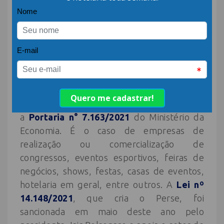
principais programas do
Ministério do Turismo.
O secretário da SNDTur lembra ainda que,
além de todos estes benefícios, algumas
atividades turísticas só poderão ter acesso
ao Programa Emergencial de Retomada do
Setor de Eventos (Perse) se estiverem
regulares no Cadastur, como estabelece
a
Portaria n° 7.163/2021
do Ministério da
Economia. É o caso de empresas de
realização ou comercialização de
congressos, eventos esportivos, feiras de
negócios, shows, festas, casas de eventos,
hotelaria em geral, entre outros. A
Lei nº
14.148/2021
, que cria o Perse, foi
sancionada em maio deste ano pelo