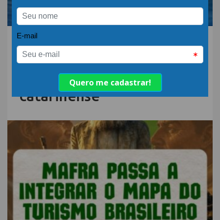
06.AGO.26 | POR: ABIH-SC
Sebrae/SC e Movimento
Big Wave lançam Rota do
Big Surf no Sul
catarinense