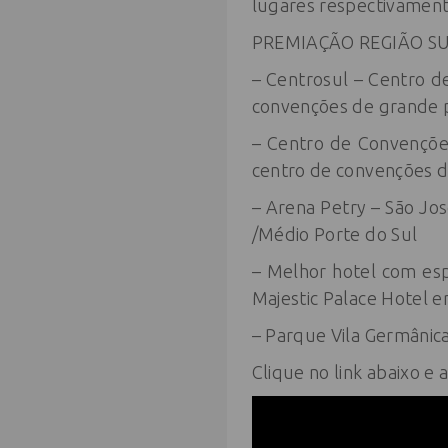
lugares respectivamen
PREMIAÇÃO REGIÃO S
– Centrosul – Centro d
convenções de grande p
– Centro de Convenções
centro de convenções d
– Arena Petry – São Jo
/Médio Porte do Sul
– Melhor hotel com esp
Majestic Palace Hotel e
– Parque Vila Germânica
Clique no link abaixo e 