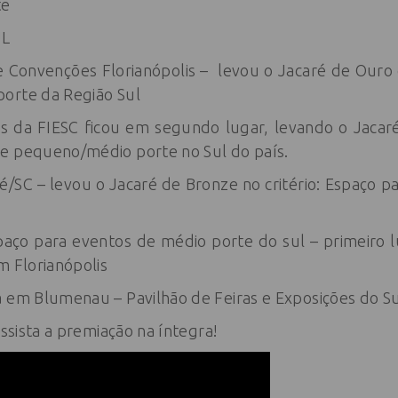
te
UL
e Convenções Florianópolis – levou o Jacaré de Our
orte da Região Sul
 da FIESC ficou em segundo lugar, levando o Jacaré
e pequeno/médio porte no Sul do país.
sé/SC – levou o Jacaré de Bronze no critério: Espaço 
aço para eventos de médio porte do sul – primeiro 
m Florianópolis
 em Blumenau – Pavilhão de Feiras e Exposições do Su
assista a premiação na íntegra!