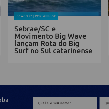
06.AGO.26 | POR: ABIH-SC
Sebrae/SC e
Movimento Big Wave
lançam Rota do Big
Surf no Sul catarinense
eba