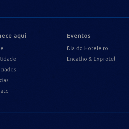
ece aqui
Eventos
me
Dia do Hoteleiro
tidade
Encatho & Exprotel
ciados
cias
tato