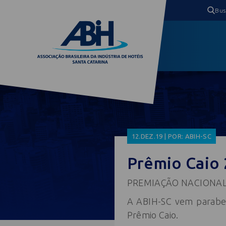
12.DEZ.19 | POR: ABIH-SC
Prêmio Caio 
PREMIAÇÃO NACIONAL :
A ABIH-SC vem paraben
Prêmio Caio.