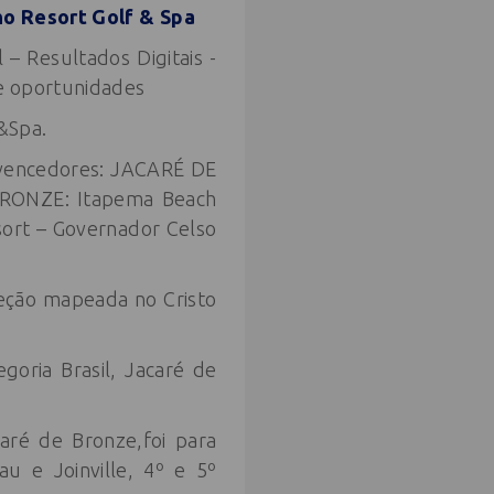
ho Resort Golf & Spa
 – Resultados Digitais -
e oportunidades
 &Spa.
s vencedores: JACARÉ DE
 BRONZE: Itapema Beach
ort – Governador Celso
jeção mapeada no Cristo
goria Brasil, Jacaré de
aré de Bronze,foi para
u e Joinville, 4º e 5º