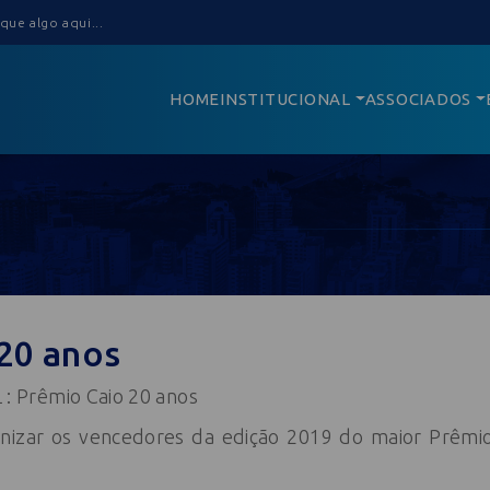
HOME
INSTITUCIONAL
ASSOCIADOS
20 anos
 Prêmio Caio 20 anos
izar os vencedores da edição 2019 do maior Prêmio