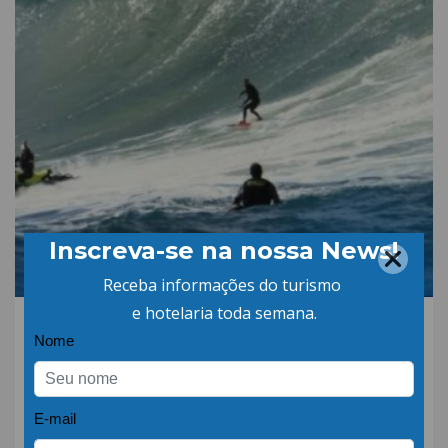
06.AGO.26 | POR: ABIH-SC
Sebrae/SC e Movimento
Big Wave lançam Rota do
Big Surf no Sul
catarinense