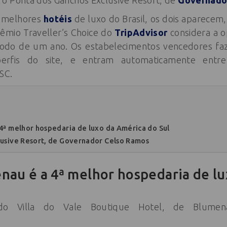
o Ponta dos Ganchos Exclusive Resort, de
Governado
e melhores
hotéis
de luxo do Brasil, os dois aparecem
rêmio Traveller’s Choice do
TripAdvisor
considera a o
ríodo de um ano. Os estabelecimentos vencedores f
rfis do site, e entram automaticamente entr
SC.
4ª melhor hospedaria de luxo da América do Sul
lusive Resort, de Governador Celso Ramos
nau é a 4ª melhor hospedaria de l