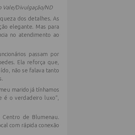
 do Vale/Divulgação/ND
riqueza dos detalhes. As
ção elegante. Mas para
ncia no atendimento ao
uncionários passam por
edes. Ela reforça que,
uído, não se falava tanto
s.
e meu marido já tínhamos
 é o verdadeiro luxo”,
no Centro de Blumenau.
ocal com rápida conexão