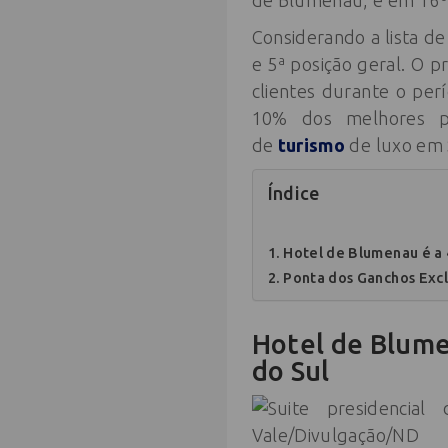
de Blumenau, e em 16º 
Considerando a lista d
e 5ª posição geral. O p
clientes durante o pe
10% dos melhores pe
de
turismo
de luxo em 
Índice
Hotel de Blumenau é a 
Ponta dos Ganchos Exc
Hotel de Blume
do Sul