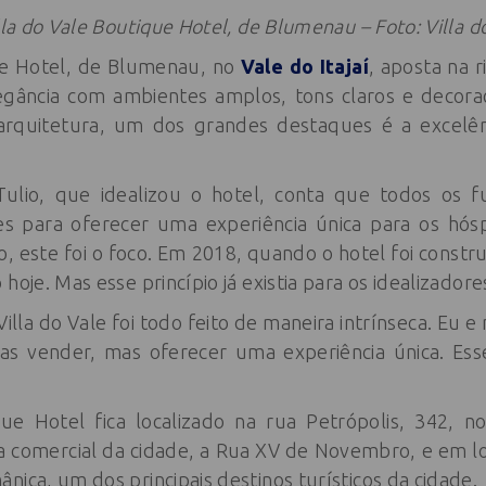
illa do Vale Boutique Hotel, de Blumenau – Foto: Villa
ue Hotel, de Blumenau, no
Vale do Itajaí
, aposta na 
egância com ambientes amplos, tons claros e decora
arquitetura, um dos grandes destaques é a excelê
Tulio, que idealizou o hotel, conta que todos os f
es para oferecer uma experiência única para os hósp
o, este foi o foco. Em 2018, quando o hotel foi constr
hoje. Mas esse princípio já existia para os idealizadore
illa do Vale foi todo feito de maneira intrínseca. Eu 
as vender, mas oferecer uma experiência única. Esse
que Hotel fica localizado na rua Petrópolis, 342, 
ua comercial da cidade, a Rua XV de Novembro, e em l
nica, um dos principais destinos turísticos da cidade.