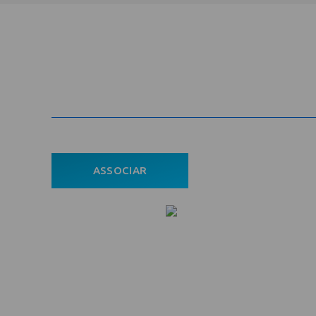
Cadastre-se na newsletter e rec
nosso conteúdo em seu e-mail
ASSOCIAR
ÁREA DO ASSOCIADO
POLÍTICA DE PRIVACIDADE