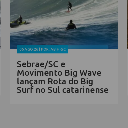
06.AGO.26 | POR: ABIH-SC
Sebrae/SC e
Movimento Big Wave
lançam Rota do Big
Surf no Sul catarinense