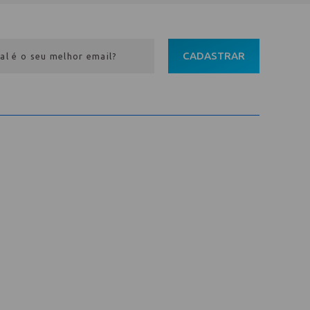
CADASTRAR
Entre em contato
Av. Pref. Osmar Cunha, 183 /
Bloco B, Sl. 801 / Centro /
88015-100 / Florianópolis / SC
abih@
(48) 98843-7711
(48) 98843-7659