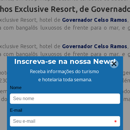
hos Exclusive Resort, de Governad
clusive Resort, hotel de
Governador Celso Ramos
,
ta com bangalôs luxuosos de frente para o mar, e g
clusive Resort, hotel de
Governador Celso Ramos
,
ta com bangalôs luxuosos de frente para o mar, e g
hotel são equipadas com banheira de hidromassagem 
 230m², incluindo sauna seca com vista para o mar, al
do em uma península particular na cidade de Governad
l do estado de Santa Catarina. Veja abaixo fotos de uma