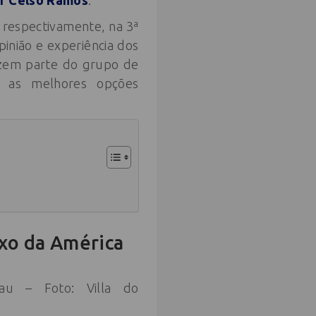
r Celso Ramos
.
, respectivamente, na 3ª
pinião e experiência dos
azem parte do grupo de
e as melhores opções
uxo da América