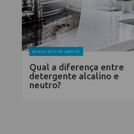
06.AGO.26 | POR: ABIH-SC
Qual a diferença entre
detergente alcalino e
neutro?