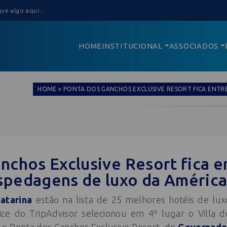
HOME
INSTITUCIONAL
ASSOCIADOS
HOME
»
PONTA DOS GANCHOS EXCLUSIVE RESORT FICA ENTR
nchos Exclusive Resort fica e
pedagens de luxo da América
atarina
estão na lista de 25 melhores hotéis de lux
ice do TripAdvisor selecionou em 4º lugar o Villa 