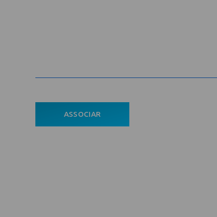
Cadastre-se na newsletter e rec
nosso conteúdo em seu e-mail
Com
ASSOCIAR
Ho
ÁREA DO ASSOCIADO
A En
POLÍTICA DE PRIVACIDADE
Asso
Notí
Con