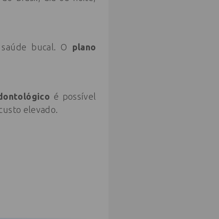
a saúde bucal. O
plano
dontológico
é possível
custo elevado.