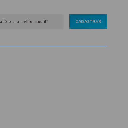
CADASTRAR
Entre em contato
Av. Pref. Osmar Cunha, 183 /
Bloco B, Sl. 801 / Centro /
88015-100 / Florianópolis / SC
abih@
(48) 98843-7711
(48) 98843-7659