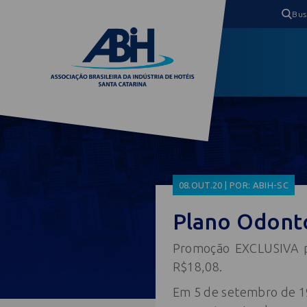
08.OUT.20 | POR: ABIH-SC
Plano Odonto
Promoção EXCLUSIVA pa
R$18,08.
Em 5 de setembro de 19