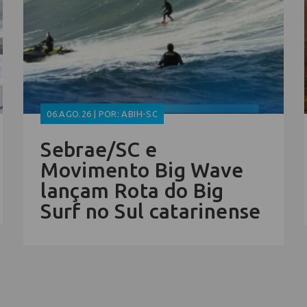
06.AGO.26 | POR: ABIH-SC
Sebrae/SC e
Movimento Big Wave
lançam Rota do Big
Surf no Sul catarinense