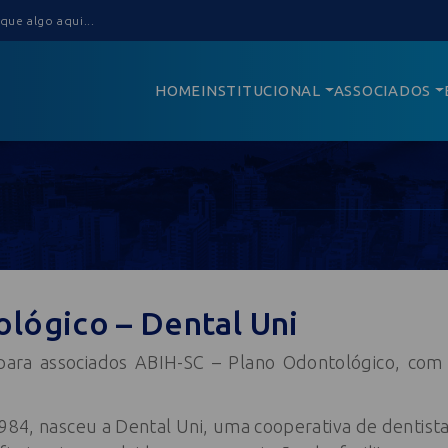
HOME
INSTITUCIONAL
ASSOCIADOS
lógico – Dental Uni
ra associados ABIH-SC – Plano Odontológico, com
84, nasceu a Dental Uni, uma cooperativa de dentistas