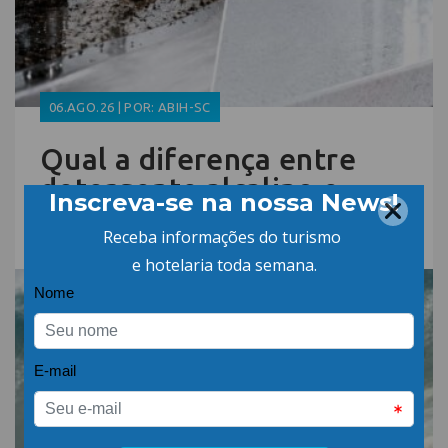
06.AGO.26 | POR: ABIH-SC
Qual a diferença entre
detergente alcalino e
neutro?