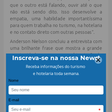
que o outro está falando, ouvir até o que
não está sendo dito. Isso desenvolve a
empatia, uma habilidade importantíssima
para quem trabalha no turismo, na hotelaria
e no contato direto com outras pessoas”.
Anderson Nielson concluiu a entrevista com
uma brilhante frase que mostra a grande
oportunidade que os empresários terão de
qualificar suas equipes durante os três dias
do Encatho & Exprotel.
“
As tecnologias evoluem de forma muito
rápida, as vezes no dia a dia as pessoas
não tem a disciplina e muitas vezes
condições de se atualizarem. É
importante a organização estar atenda e
fazer as devidas pausas para colocar