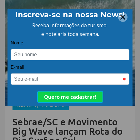
06.AGO.26 | POR: ABIH-SC
Sebrae/SC e Movimento
Big Wave lançam Rota do