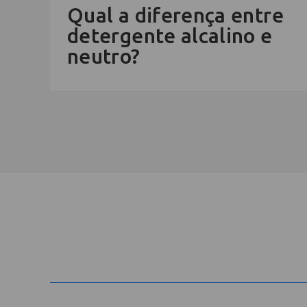
Qual a diferença entre
detergente alcalino e
neutro?
Cadastre-se na newsletter e rec
nosso conteúdo em seu e-mail