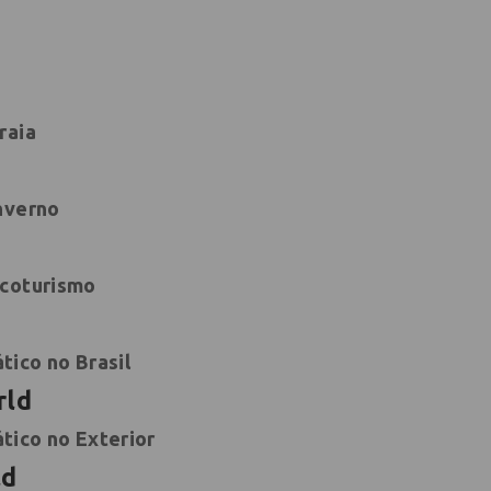
raia
inverno
ecoturismo
tico no Brasil
rld
tico no Exterior
ld