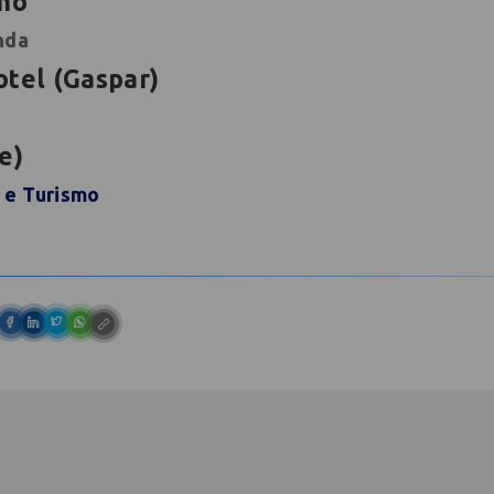
nho
nda
tel (Gaspar)
e)
 e Turismo