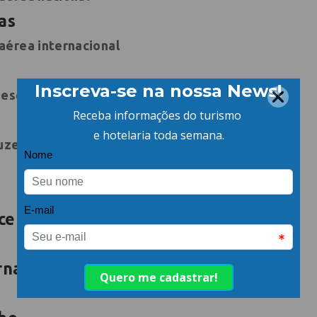
as
aérea internacional
 esqui
uzeiro
ce
rnando de Noronha)