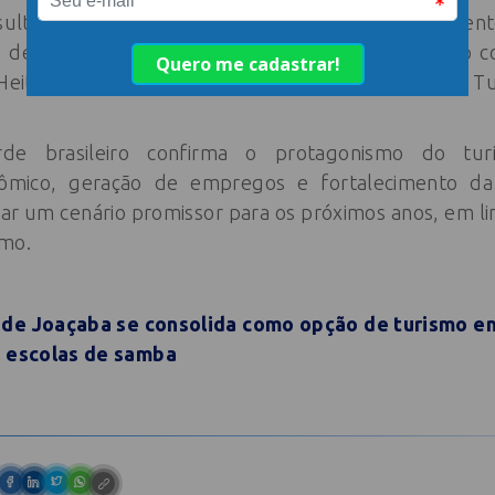
resultado não é episódico: reflete um posicionament
 de rotas, qualificação de produtos e alinhamento c
Heitor Kadri, diretor do Escritório Regional da ONU 
de brasileiro confirma o protagonismo do tu
ômico, geração de empregos e fortalecimento d
izar um cenário promissor para os próximos anos, em li
smo.
 de Joaçaba se consolida como opção de turismo e
s escolas de samba