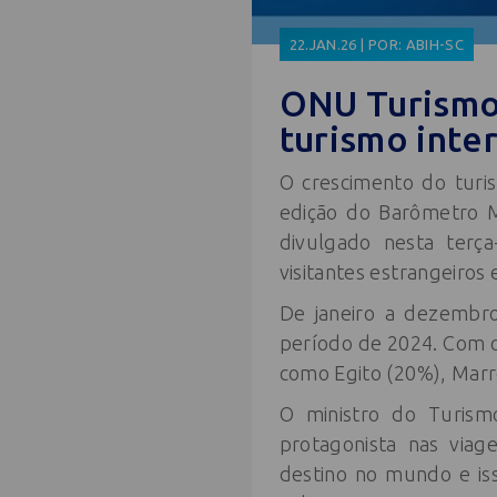
22.JAN.26 | POR: ABIH-SC
ONU Turismo:
turismo inte
O crescimento do turi
edição do Barômetro M
divulgado nesta terça
visitantes estrangeiros 
De janeiro a dezembr
período de 2024. Com 
como Egito (20%), Marro
O ministro do Turismo
protagonista nas viag
destino no mundo e iss