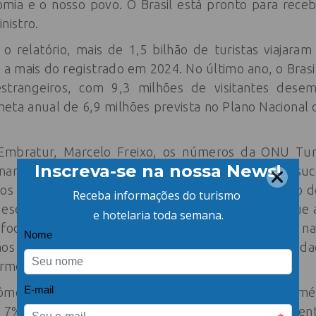
omia e o nosso povo. O Brasil está pronto para recebe
nistro.
 relatório, mais de 1,5 bilhão de turistas viajara
a mais do registrado em 2024. No último ano, o Brasi
strangeiros, com 9,3 milhões de visitantes desem
meta anual de 6,9 milhões prevista no Plano Nacional
 Embratur, Marcelo Freixo, os números da ONU Tu
ionamento da imagem do Brasil no exterior é um su
dos maiores motores de desenvolvimento e geração
desejo e confiança. Crescer quase dez vezes mais que
 focado em conectividade aérea, sustentabilidade e na
mos o país no mundo, valorizando nossa diversida
irmou.
ômetro Mundial da ONU Turismo, enquanto as Amér
u 7% em 2025, o Brasil se destacou com um crescimen