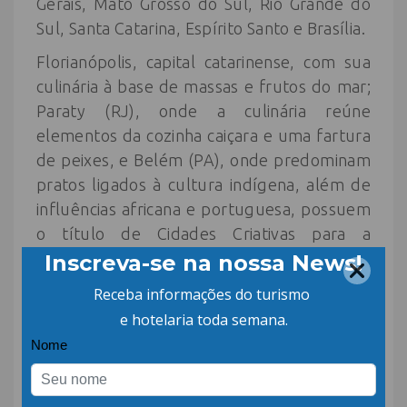
Gerais, Mato Grosso do Sul, Rio Grande do
Sul, Santa Catarina, Espírito Santo e Brasília.
Florianópolis, capital catarinense, com sua
culinária à base de massas e frutos do mar;
Paraty (RJ), onde a culinária reúne
elementos da cozinha caiçara e uma fartura
de peixes, e Belém (PA), onde predominam
pratos ligados à cultura indígena, além de
influências africana e portuguesa, possuem
o título de Cidades Criativas para a
Gastronomia, concedido pela Unesco.
Fonte:
Ministério do Turismo