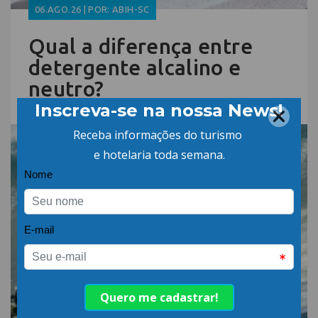
06.AGO.26 | POR: ABIH-SC
Qual a diferença entre
detergente alcalino e
neutro?