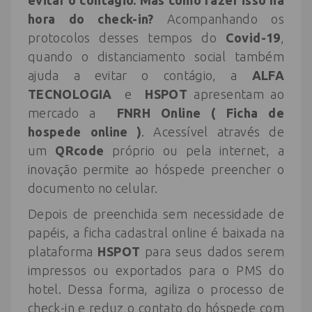
evitar o contagio.
Mas como fazer isso na
hora do check-in?
Acompanhando os
protocolos desses tempos do
Covid-19
,
quando o distanciamento social também
ajuda a evitar o contágio, a
ALFA
TECNOLOGIA
e
HSPOT
apresentam ao
mercado a
FNRH Online ( Ficha de
hospede online )
. Acessível através de
um
QRcode
próprio ou pela internet, a
inovação permite ao hóspede preencher o
documento no celular.
Depois de preenchida sem necessidade de
papéis, a ficha cadastral online é baixada na
plataforma
HSPOT
para seus dados serem
impressos ou exportados para o PMS do
hotel. Dessa forma, agiliza o processo de
check-in e reduz o contato do hóspede com