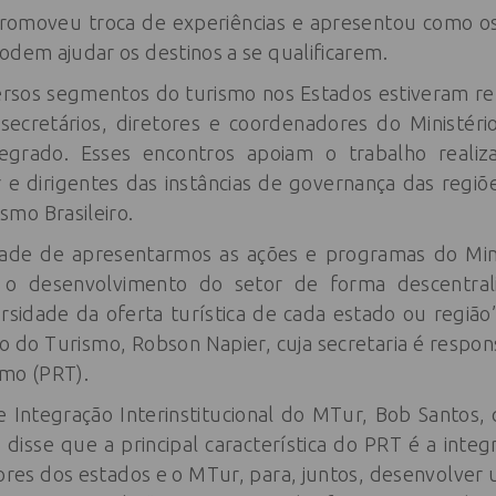
 promoveu troca de experiências e apresentou como o
odem ajudar os destinos a se qualificarem.
rsos segmentos do turismo nos Estados estiveram reu
 secretários, diretores e coordenadores do Ministér
egrado. Esses encontros apoiam o trabalho realiz
e dirigentes das instâncias de governança das regiõe
mo Brasileiro.
ade de apresentarmos as ações e programas do Min
o desenvolvimento do setor de forma descentral
ersidade da oferta turística de cada estado ou região
ão do Turismo, Robson Napier, cuja secretaria é respo
smo (PRT).
de Integração Interinstitucional do MTur, Bob Santos
disse que a principal característica do PRT é a inte
tores dos estados e o MTur, para, juntos, desenvolver