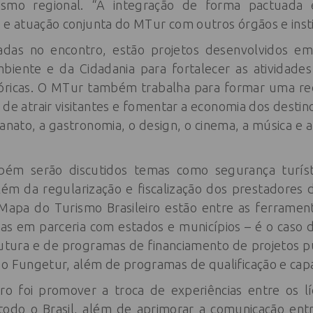
rismo regional. “A integração de forma pactuada
 e atuação conjunta do MTur com outros órgãos e insti
adas no encontro, estão projetos desenvolvidos e
biente e da Cidadania para fortalecer as atividades
stóricas. O MTur também trabalha para formar uma red
o de atrair visitantes e fomentar a economia dos destin
anato, a gastronomia, o design, o cinema, a música e a 
ém serão discutidos temas como segurança turísti
ém da regularização e fiscalização dos prestadores d
 Mapa do Turismo Brasileiro estão entre as ferramen
as em parceria com estados e municípios – é o caso 
rutura e de programas de financiamento de projetos p
 o Fungetur, além de programas de qualificação e capa
ro foi promover a troca de experiências entre os l
e todo o Brasil, além de aprimorar a comunicação ent