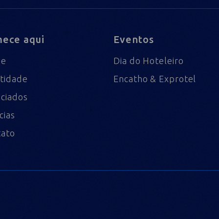
ece aqui
Eventos
me
Dia do Hoteleiro
tidade
Encatho & Exprotel
ciados
cias
tato