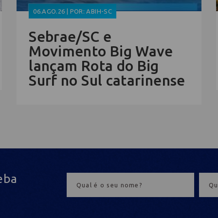
06.AGO.26 | POR: ABIH-SC
Sebrae/SC e
Movimento Big Wave
lançam Rota do Big
Surf no Sul catarinense
eba