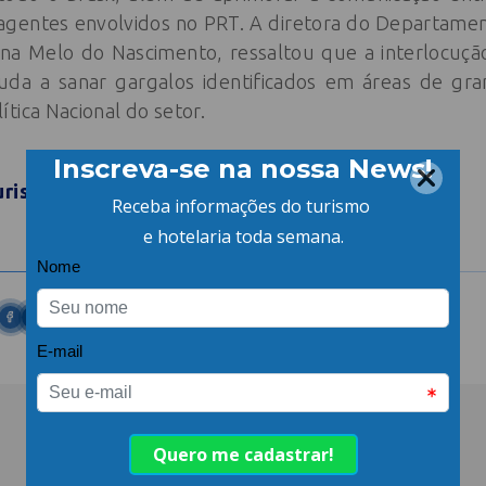
e agentes envolvidos no PRT. A diretora do Departam
na Melo do Nascimento, ressaltou que a interlocução
uda a sanar gargalos identificados em áreas de gra
tica Nacional do setor.
urismo