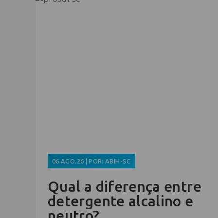
06.AGO.26 | POR: ABIH-SC
Qual a diferença entre
detergente alcalino e
neutro?