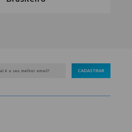
CADASTRAR
Entre em contato
Av. Pref. Osmar Cunha, 183 /
Bloco B, Sl. 801 / Centro /