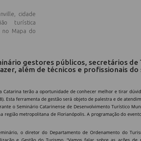
ville, cidade
o turística
s no Mapa do
inário gestores públicos, secretários de 
azer, além de técnicos e profissionais do
a Catarina terão a oportunidade de conhecer melhor e tirar dúv
(18). Esta ferramenta de gestão será objeto de palestra e de atend
rante o Seminário Catarinense de Desenvolvimento Turístico Muni
na região metropolitana de Florianópolis. A programação do event
eminário, o diretor do Departamento de Ordenamento do Turis
lização e Gestão do Turismo. “Vamos falar sobre as ações de r