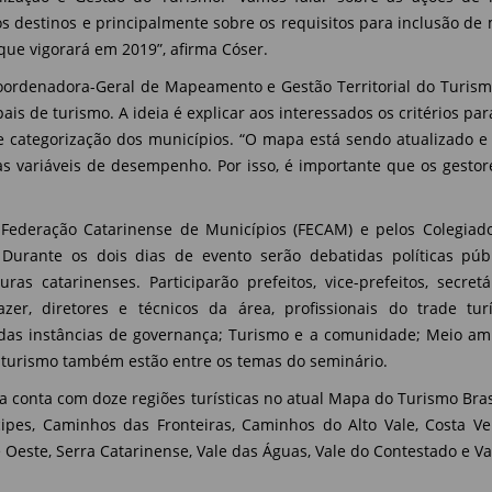
s destinos e principalmente sobre os requisitos para inclusão de
que vigorará em 2019”, afirma Cóser.
coordenadora-Geral de Mapeamento e Gestão Territorial do Turis
ais de turismo. A ideia é explicar aos interessados os critérios pa
de categorização dos municípios. “O mapa está sendo atualizado
s variáveis de desempenho. Por isso, é importante que os gesto
Federação Catarinense de Municípios (FECAM) e pelos Colegiad
 Durante os dois dias de evento serão debatidas políticas púb
ras catarinenses. Participarão prefeitos, vice-prefeitos, secre
zer, diretores e técnicos da área, profissionais do trade tur
 das instâncias de governança; Turismo e a comunidade; Meio amb
 turismo também estão entre os temas do seminário.
a conta com doze regiões turísticas no atual Mapa do Turismo Bras
ipes, Caminhos das Fronteiras, Caminhos do Alto Vale, Costa Ve
 Oeste, Serra Catarinense, Vale das Águas, Vale do Contestado e V