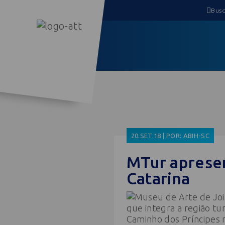
20.SET.18 | POR: ABIH-SC
MTur apresen
Catarina