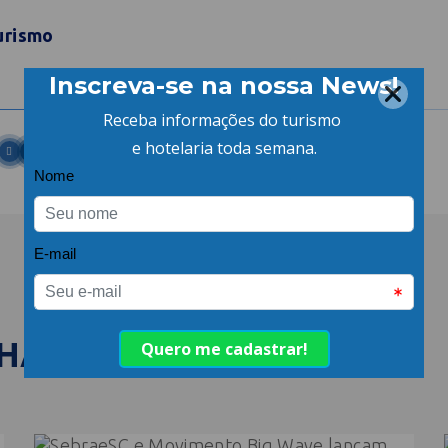
urismo
LHANTES