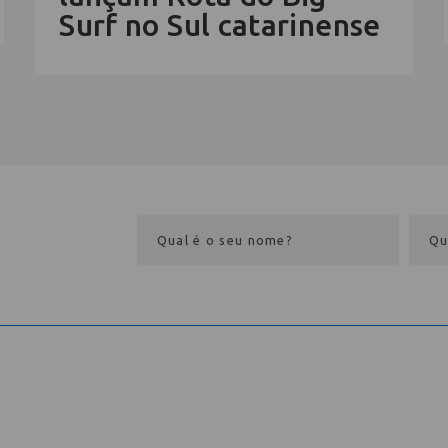
Surf no Sul catarinense
eba
ece aqui
Eventos
me
Dia do Hoteleiro