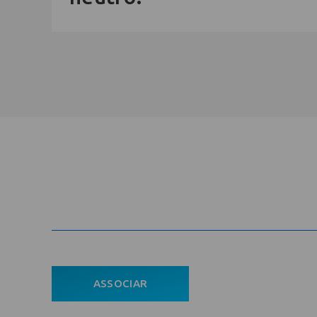
Cadastre-se na newsletter e rec
nosso conteúdo em seu e-mail
Com
ASSOCIAR
Ho