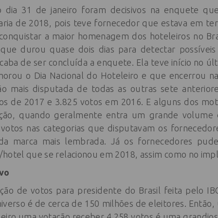
 dia 31 de janeiro foram decisivos na enquete q
ria de 2018, pois teve fornecedor que estava em ter
 conquistar a maior homenagem dos hoteleiros no Bra
que durou quase dois dias para detectar possíveis
caba de ser concluída a enquete. Ela teve início no ú
rou o Dia Nacional do Hoteleiro e que encerrou na q
ição mais disputada de todas as outras sete anteriore
tos de 2017 e 3.825 votos em 2016. E alguns dos mot
ção, quando geralmente entra um grande volume d
votos nas categorias que disputavam os fornecedore
m da marca mais lembrada. Já os fornecedores pu
/hotel que se relacionou em 2018, assim como no impl
ivo
ão de votos para presidente do Brasil feita pelo I
niverso é de cerca de 150 milhões de eleitores. Então
iro uma votação receber 4.258 votos é uma grandios