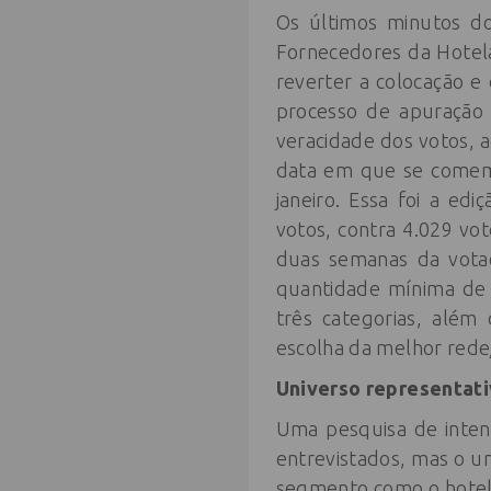
Os últimos minutos do
Fornecedores da Hotela
reverter a colocação e
processo de apuração 
veracidade dos votos, a
data em que se comemo
janeiro. Essa foi a ed
votos, contra 4.029 vo
duas semanas da vota
quantidade mínima de 
três categorias, alé
escolha da melhor rede
Universo representat
Uma pesquisa de intenç
entrevistados, mas o u
segmento como o hotele