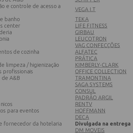
ão e controle de acesso a
VEGA I.T
 e banho
TEKA
s center
LIFE FITNESS
deria
GIRBAU
onia
LEUCOTRON
VAG CONFECÇÕES
ntos de cozinha
ALFATEC
PRÁTICA
de limpeza / higienização
KIMBERLY-CLARK
 profissionais
OFFICE COLLECTION
s de A&B
TRAMONTINA
SAGA SYSTEMS
CONSUL
PADRÃO ARGIL
nicos
RENTV
os para eventos
HOFFMANN
DECA
 fornecedor da hotelaria
Divulgada na entrega
DM MOVEIS