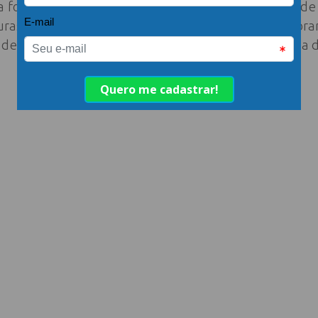
a foi a categoria mais votada, seguida por: enxoval d
uras eletrônicas. As categorias menos votadas for
 de limpeza, equipamentos de piscina e tecido para a 