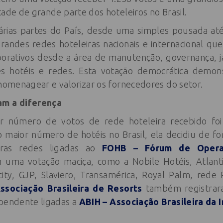
tade de grande parte dos hoteleiros no Brasil.
várias partes do País, desde uma simples pousada
randes redes hoteleiras nacionais e internacional que
rativos desde a área de manutenção, governança, ja
s hotéis e redes. Esta votação democrática demo
 homenagear e valorizar os fornecedores do setor.
am a diferença
r número de votos de rede hoteleira recebido foi
o maior número de hotéis no Brasil, ela decidiu de fo
tras redes ligadas ao
FOHB – Fórum de Operad
ma votação maciça, como a Nobile Hotéis, Atlantic
ity, GJP, Slaviero, Transamérica, Royal Palm, rede 
ssociação Brasileira de Resorts
também registrara
ependente ligadas a
ABIH – Associação Brasileira da 