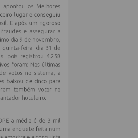
ue apontou os Melhores
ceiro lugar e conseguiu
sil. E após um rigoroso
 fraudes e assegurar a
ltimo dia 9 de novembro,
uinta-feira, dia 31 de
s, pois registrou 4.258
ivos foram: Nas últimas
e votos no sistema, a
s baixou de cinco para
deram também votar na
antador hoteleiro.
BOPE a média é de 3 mil
, uma enquete feita num
a amostra e a conquista