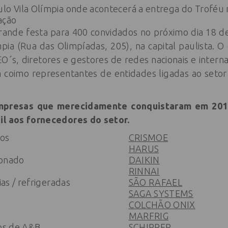
ulo Vila Olímpia onde acontecerá a entrega do Troféu 
ação
ande festa para 400 convidados no próximo dia 18 de
pia (Rua das Olimpíadas, 205), na capital paulista. 
O´s, diretores e gestores de redes nacionais e interna
m coimo representantes de entidades ligadas ao seto
 empresas que merecidamente conquistaram em 20
il aos fornecedores do setor.
ros
CRISMOE
HARUS
ionado
DAIKIN
RINNAI
ias / refrigeradas
SÃO RAFAEL
SAGA SYSTEMS
COLCHÃO ONIX
MARFRIG
ios de A&B
SCHIPPER