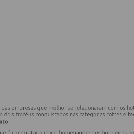
 das empresas que melhor se relacionaram com os ho
ão dois troféus conquistados nas categorias cofres e f
nto
que é conquistar a maior homenagem dos hoteleiros no 