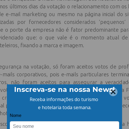
 nos últimos dias da votação o relacionamento com os h
de e-mail marketing ou mesmo na página inicial do si
izadas por fornecedores considerados ‘pequenos’
e o porte da empresa não é fator predominante para
videnciado que: o que vale é o momento atual d
teleiros, fixando a marca e imagem.
 segurança na votação, só foram aceitos votos de prof
-mails corporativos, pois e-mails particulares termi
tros, não foram aceitos para assegurar a veracid
otou, deveria ser o mesmo cadastrado na Receita 
criteriosa para validar o voto. Um a um, todos os 
ual para evitar alguma fraude, pois teve muitos forn
hoteleiros nas redes que trabalham.
scolher a marca de fornecedor mais lembrada da 