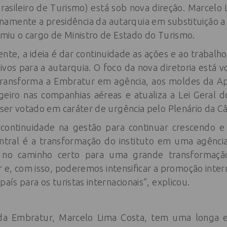
rasileiro de Turismo) está sob nova direção. Marcelo
inamente a presidência da autarquia em substituição a
sumiu o cargo de Ministro de Estado do Turismo.
te, a ideia é dar continuidade as ações e ao trabalh
ivos para a autarquia. O foco da nova diretoria está 
ransforma a Embratur em agência, aos moldes da 
ngeiro nas companhias aéreas e atualiza a Lei Geral 
a ser votado em caráter de urgência pelo Plenário da
 continuidade na gestão para continuar crescendo e 
central é a transformação do instituto em uma agênci
os no caminho certo para uma grande transformaçã
, com isso, poderemos intensificar a promoção interna
país para os turistas internacionais”, explicou.
 da Embratur, Marcelo Lima Costa, tem uma longa e