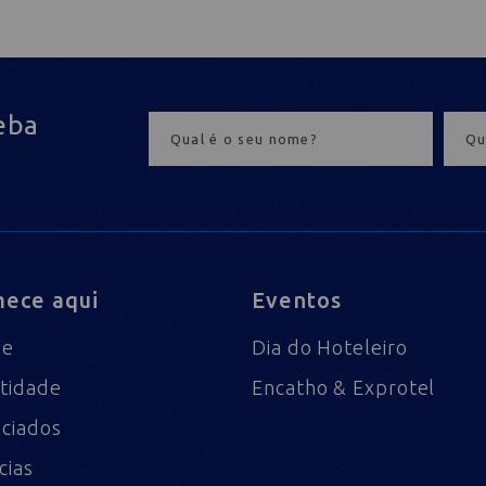
eba
ece aqui
Eventos
me
Dia do Hoteleiro
tidade
Encatho & Exprotel
ciados
cias