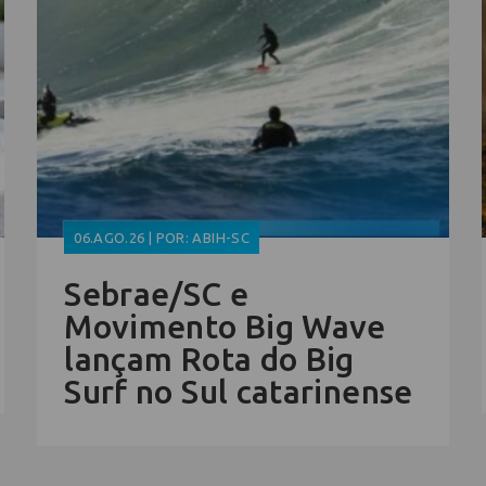
06.AGO.26 | POR: ABIH-SC
Sebrae/SC e
Movimento Big Wave
lançam Rota do Big
Surf no Sul catarinense