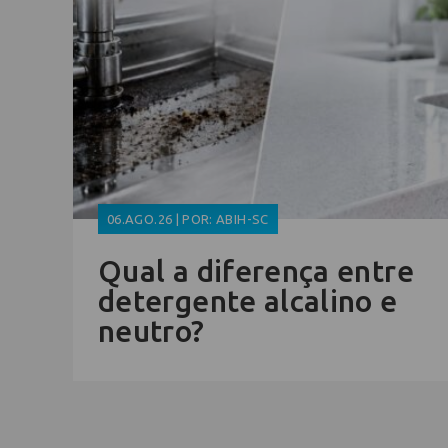
06.AGO.26 | POR: ABIH-SC
Qual a diferença entre
detergente alcalino e
neutro?