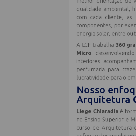
melhor orientação de v
qualidade ambiental, 
com cada cliente, as
componentes, por exemp
energia solar, entre out
A LCF trabalha
360 gra
Micro
, desenvolvendo 
interiores acompanha
perfumaria para traze
lucratividade para o e
Nosso enfoq
Arquitetura
Liege Chiaradia
é form
no Ensino Superior e 
curso de Arquitetura 
enfoque desenvolviment