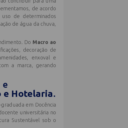
vão contribuir para uma
plementamos, de acordo
e uso de determinados
zação de água da chuva,
endimento. Do
Macro ao
ficações, decoração de
amenidades, enxoval e
o com a marca, gerando
 e
 e Hotelaria
.
s-graduada em Docência
cente universitária no
tura Sustentável sob o