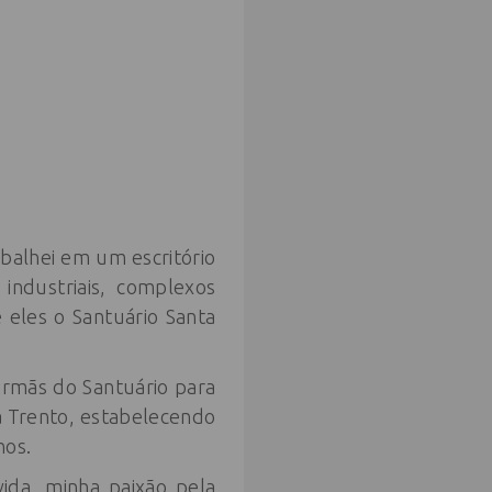
alhei em um escritório
 industriais, complexos
e eles o Santuário Santa
 irmãs do Santuário para
a Trento, estabelecendo
nos.
ida, minha paixão pela