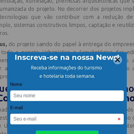
entilação, iluminação, premissas arquitetônicas que 
humanizada do projeto. No decorrer dos projetos im
 tecnologias que vão contribuir com a redução d
lo, sistemas construtivos limpos, captação e reutili
ros.
us,
do projeto saindo do papel à entrega do empre
todo o projeto Urbanístico e Arquitetônico das edi
mento de obra, assessoria de problemas, até as 
r a melhor experiência para os clientes, conexã
mpreendedor.
ue são Projetos de Urbanismo
Corporativa
aliado ao
Turismo
ada em Arquitetura & Urbanismo pela UniRitter, pó
Mestra em Gestão Ambiental pela FURB. Atuou como do
e Urbanismo especialmente na disciplina de Arquite
o de empreendimentos turísticos e hoteleiros.