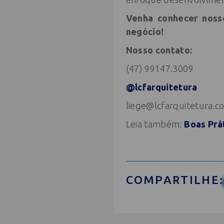
Venha conhecer nosso
negócio!
Nosso contato:
(47) 99147.3009
@lcfarquitetura
liege@lcfarquitetura.c
Leia também:
Boas Prá
COMPARTILHE: