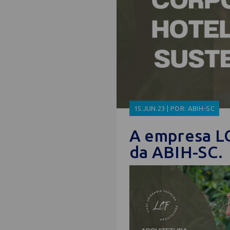
15.JUN.23 | POR: ABIH-SC
A empresa L
da ABIH-SC.