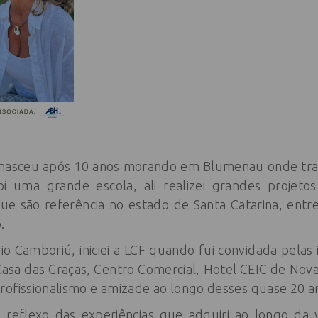
nasceu após 10 anos morando em Blumenau onde trab
i uma grande escola, ali realizei grandes projetos
 que são referência no estado de Santa Catarina, entr
.
o Camboriú, iniciei a LCF quando fui convidada pelas
Casa das Graças, Centro Comercial, Hotel CEIC de Nov
rofissionalismo e amizade ao longo desses quase 20 a
 reflexo das experiências que adquiri ao longo da v