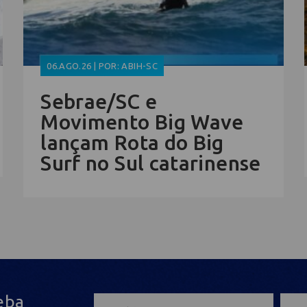
06.AGO.26 | POR: ABIH-SC
Sebrae/SC e
Movimento Big Wave
lançam Rota do Big
Surf no Sul catarinense
eba