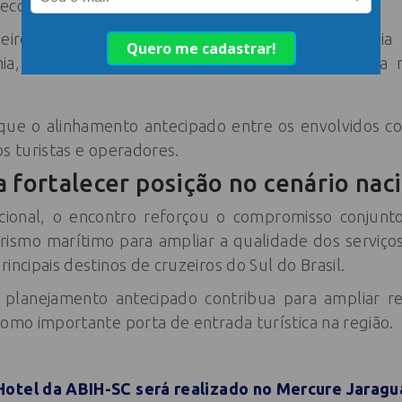
economia local.
iros gera impactos significativos para a economia
ia, os serviços e promovendo nossa cidade para mi
ue o alinhamento antecipado entre os envolvidos co
os turistas e operadores.
 fortalecer posição no cenário nac
cional, o encontro reforçou o compromisso conjunto
urismo marítimo para ampliar a qualidade dos serviço
incipais destinos de cruzeiros do Sul do Brasil.
 planejamento antecipado contribua para ampliar r
como importante porta de entrada turística na região.
otel da ABIH-SC será realizado no Mercure Jaragu