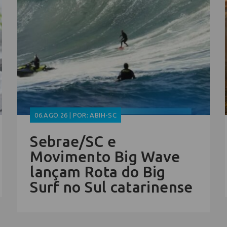
06.AGO.26 | POR: ABIH-SC
Sebrae/SC e
Movimento Big Wave
lançam Rota do Big
Surf no Sul catarinense