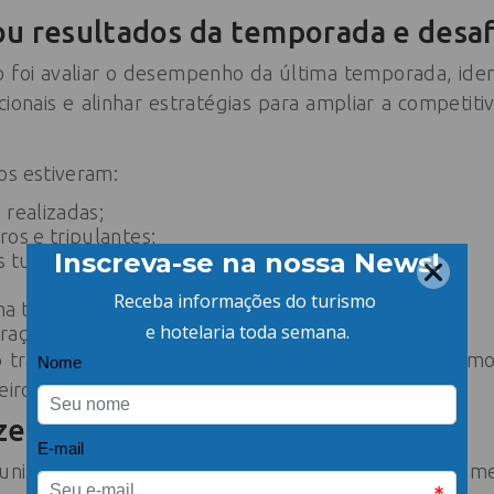
ou resultados da temporada e desaf
 foi avaliar o desempenho da última temporada, identi
cionais e alinhar estratégias para ampliar a competitiv
os estiveram:
 realizadas;
ros e tripulantes;
 turísticos;
ma temporada;
ação entre instituições.
do trabalho contínuo para consolidar o município com
eiros.
zeiros movimenta economia local
unicipal de Turismo e Eventos, Gabriela Kelm, o segm