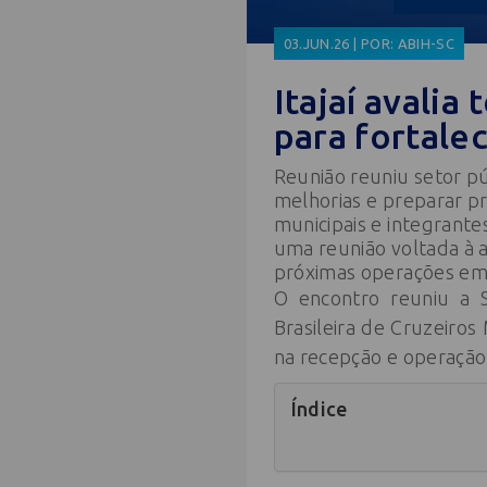
03.JUN.26 | POR: ABIH-SC
Itajaí avali
para fortale
Reunião reuniu setor pú
melhorias e preparar p
municipais e integrante
uma reunião voltada à 
próximas operações em I
O encontro reuniu a S
Brasileira de Cruzeiros
na recepção e operação 
Índice