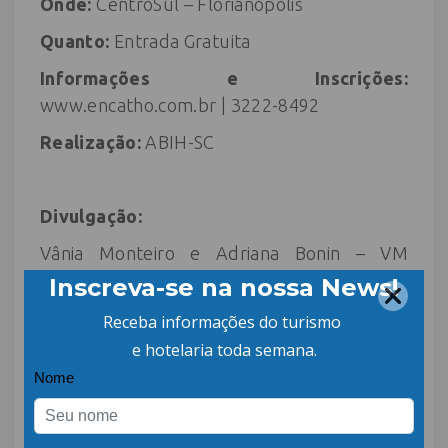
Onde:
CentroSul – Florianópolis
Quanto:
Entrada Gratuita
Informações e Inscrições:
www.encatho.com.br | 3222-8492
Realização:
ABIH-SC
Divulgação:
Vânia Monteiro e Adriana Bonin – VM
Comunicação
(48) 99678-3883 |3093-0933
vania@vmcomunicacao.com.br