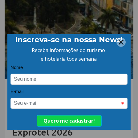
30.JUL.26 | POR: ABIH-SC
São José fortalece
protagonismo no turismo
catarinense e confirma
participação no Encatho &
Exprotel 2026