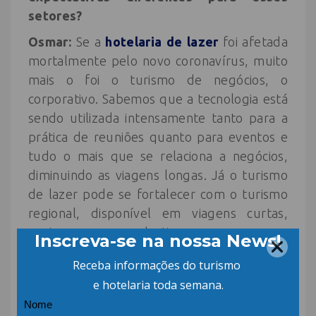
setores?
Osmar:
Se a
hotelaria de lazer
foi afetada
mortalmente pelo novo coronavírus, muito
mais o foi o turismo de negócios, o
corporativo. Sabemos que a tecnologia está
sendo utilizada intensamente tanto para a
prática de reuniões quanto para eventos e
tudo o mais que se relaciona a negócios,
diminuindo as viagens longas. Já o turismo
de lazer pode se fortalecer com o turismo
regional, disponível em viagens curtas,
gastos menores e destinos seguros que se
incorporam à natureza.
Larissa: Quais são as suas perspectivas
para o futuro da
atividade hoteleira
no
Estado de Santa Catarina e no Brasil?