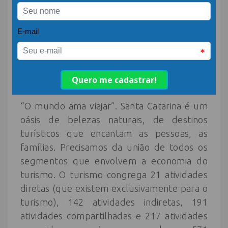
“O turismo sumiu, o turista não”. Esta frase
sintetiza bem o que esperamos. Tenho
muita fé e esperança na recuperação do
setor de turismo. Acredito que tudo
passará e que as pessoas voltarão a viajar
muito.
“O mundo ama viajar”. Santa Catarina é um
oásis de belezas naturais, de destinos
turísticos que encantam as pessoas, as
famílias. Precisamos da união de todos os
segmentos que envolvem a economia do
turismo. O turismo congrega 21 atividades
diretas (que existem exclusivamente para o
turismo), 142 atividades indiretas, 191
atividades compartilhadas e 217 atividades