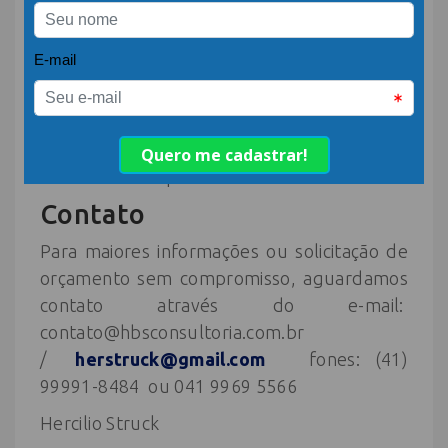
mais exigente, em função disto
a profissionalização é fundamental.
Os empreendimentos que recebem
assessoria e consultoria especializada com
certeza reduzirão os seus custos de
implantação bem como proporcionarão
retorno mais rápido ao investimento.
Contato
Para maiores informações ou solicitação de
orçamento sem compromisso, aguardamos
contato através do e-mail:
contato@hbsconsultoria.com.br
/
herstruck@gmail.com
fones: (41)
99991-8484 ou 041 9969 5566
Hercilio Struck