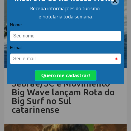
06.AGO.26 | POR: ABIH-SC
Sebrae/SC e Movimento
Big Wave lançam Rota do
Big Surf no Sul
catarinense