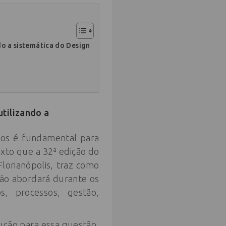
do a sistemática do Design
utilizando a
ssos é fundamental para
exto que a 32ª edição do
lorianópolis, traz como
ção abordará durante os
s, processos, gestão,
ução para essa questão,