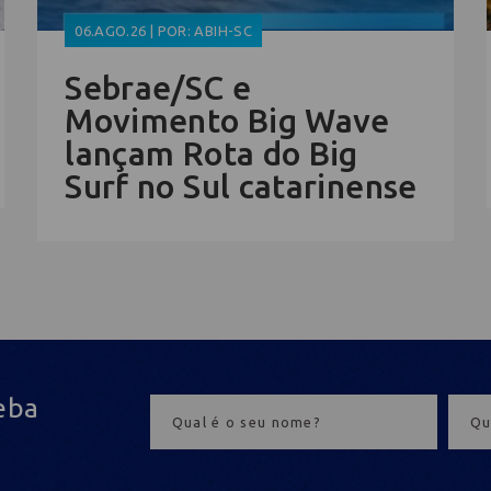
06.AGO.26 | POR: ABIH-SC
Sebrae/SC e
Movimento Big Wave
lançam Rota do Big
Surf no Sul catarinense
eba