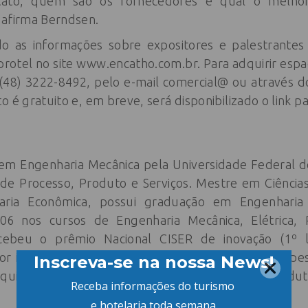
ato, quem são os fornecedores e qual o melhor 
 afirma Berndsen.
 as informações sobre expositores e palestrantes
rotel no site www.encatho.com.br. Para adquirir espaç
(48) 3222-8492, pelo e-mail comercial@ ou através d
o é gratuito e, em breve, será disponibilizado o link 
em Engenharia Mecânica pela Universidade Federal de
de Processo, Produto e Serviços. Mestre em Ciência
ria Econômica, possui graduação em Engenharia 
006 nos cursos de Engenharia Mecânica, Elétrica,
ebeu o prêmio Nacional CISER de inovação (1º l
dor inteligente, além de ser membro do grupo de pe
squisas na Modelagem de Desenvolvimento de Produto