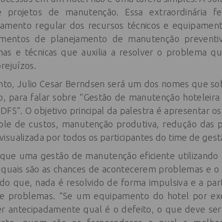
 projetos de manutenção. Essa extraordinária f
namento regular dos recursos técnicos e equipament
dimentos de planejamento de manutenção preventi
s e técnicas que auxilia a resolver o problema q
rejuízos.
unto, Julio Cesar Berndsen será um dos nomes que so
o, para falar sobre “Gestão de manutenção hoteleira u
 DFS”. O objetivo principal da palestra é apresentar os
role de custos, manutenção produtiva, redução das p
sualizada por todos os participantes do time de gestã
u que uma gestão de manutenção eficiente utilizando 
ia quais são as chances de acontecerem problemas e o 
ndo que, nada é resolvido de forma impulsiva e a part
de problemas. “Se um equipamento do hotel por ex
er antecipadamente qual é o defeito, o que deve ser