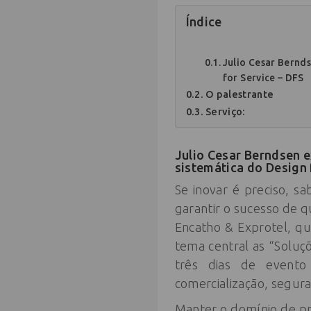
Índice
Julio Cesar Bernds
for Service – DFS
O palestrante
Serviço:
Julio Cesar Berndsen e
sistemática do Design 
Se inovar é preciso, s
garantir o sucesso de q
Encatho & Exprotel, qu
tema central as “Soluç
três dias de evento 
comercialização, segur
Manter o domínio de pr