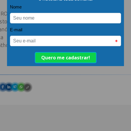
PROTEL
sto
anópolis
ta
tho.com.br | 3222-8492