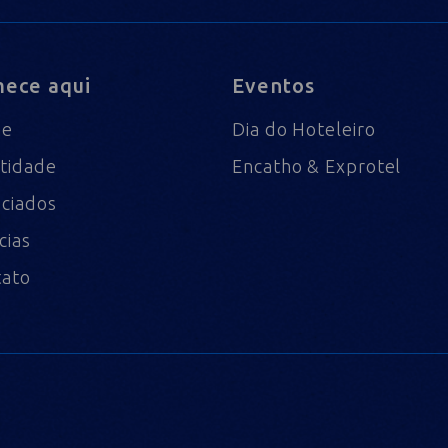
ece aqui
Eventos
me
Dia do Hoteleiro
tidade
Encatho & Exprotel
ciados
cias
tato