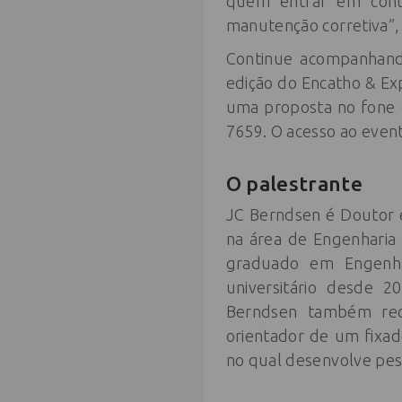
quem entrar em cont
manutenção corretiva”,
Continue acompanhando
edição do Encatho & Exp
uma proposta no fone 
7659. O acesso ao event
O palestrante
JC Berndsen é Doutor 
na área de Engenharia 
graduado em Engenha
universitário desde 2
Berndsen também rec
orientador de um fixa
no qual desenvolve pe