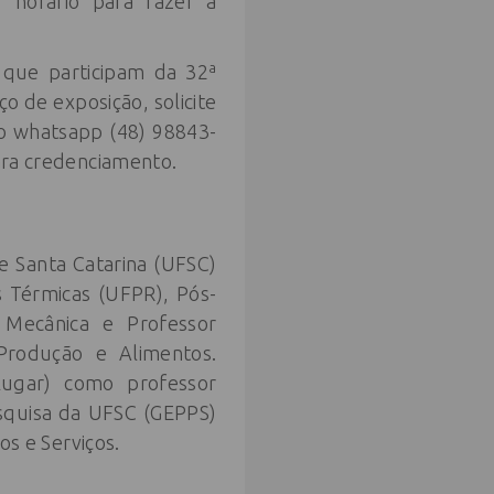
horário para fazer a
 que participam da 32ª
o de exposição, solicite
o whatsapp (48) 98843-
para credenciamento.
 Santa Catarina (UFSC)
s Térmicas (UFPR), Pós-
Mecânica e Professor
 Produção e Alimentos.
ugar) como professor
squisa da UFSC (GEPPS)
s e Serviços.