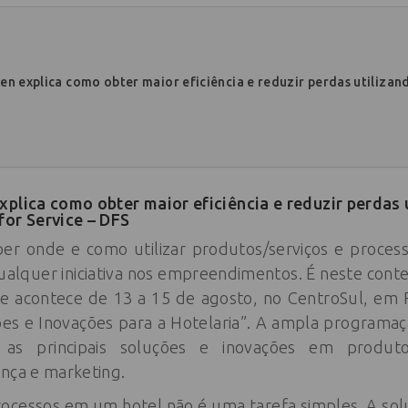
en explica como obter maior eficiência e reduzir perdas utilizan
xplica como obter maior eficiência e reduzir perdas 
for Service – DFS
aber onde e como utilizar produtos/serviços e proce
ualquer iniciativa nos empreendimentos. É neste cont
e acontece de 13 a 15 de agosto, no CentroSul, em F
ões e Inovações para a Hotelaria”. A ampla programa
as principais soluções e inovações em produto
ança e marketing.
ocessos em um hotel não é uma tarefa simples. A sol