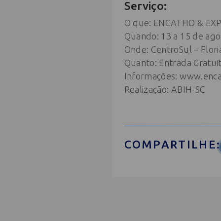
Serviço:
O que: ENCATHO & EX
Quando: 13 a 15 de ago
Onde: CentroSul – Flori
Quanto: Entrada Gratui
Informações: www.enca
Realização: ABIH-SC
COMPARTILHE: