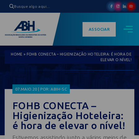
ASSOCIAR
HOME
»
FOHB CONECTA – HIGIENIZAÇÃO HOTELEIRA: É HORA DE
ELEVAR O NÍVEL!
07.MAIO.20 | POR: ABIH-SC
FOHB CONECTA –
Higienização Hoteleira:
é hora de elevar o nível!
Estivemos assistindo junto a vários meios de