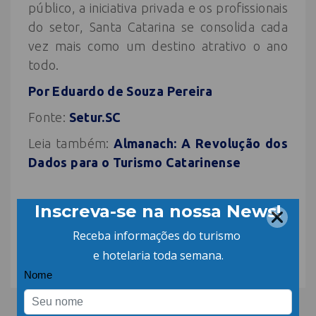
público, a iniciativa privada e os profissionais
do setor, Santa Catarina se consolida cada
vez mais como um destino atrativo o ano
todo.
Por Eduardo de Souza Pereira
Fonte:
Setur.SC
Leia também:
Almanach: A Revolução dos
Dados para o Turismo Catarinense
COMPARTILHE: