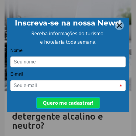
06.AGO.26 | POR: ABIH-SC
Qual a diferença entre
detergente alcalino e
neutro?