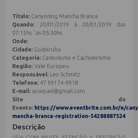
Título:
Canyoning Mancha Branca
Quando:
20/01/2019 à 20/01/2019 das
07:15hs `as 05:30hs
Onde:
Cidade:
Guabiruba
Categoria:
Canionismo e Cachoeirismo
Região:
Vale Europeu
Responsável:
Leo Schmitz
Telefone:
47 99174-9918
E-mail:
assepavi@gmail.com
Site do
Evento:
https://www.eventbrite.com.br/e/can
mancha-branca-registration-54288887524
Descrição
LEIA COM MUITA ATENÇÃO A DESCRIÇÃO