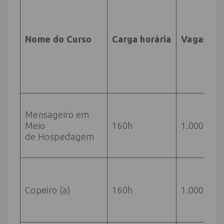
e
m
e
Nome do Curso
Carga horária
Vagas
V
E
e
m
e
E
Mensageiro em
F
Meio
160h
1.000
I
de Hospedagem
C
1
E
F
Copeiro (a)
160h
1.000
I
C
1