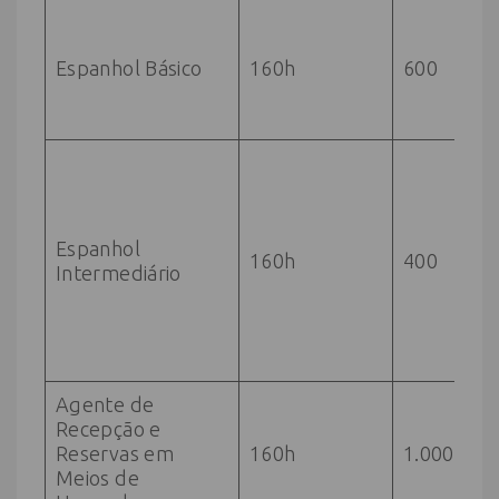
E
F
Espanhol Básico
160h
600
I
C
1
E
F
I
C
Espanhol
160h
400
1
Intermediário
N
c
E
B
Agente de
E
Recepção e
F
Reservas em
160h
1.000
I
Meios de
C