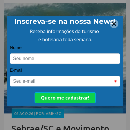
06.AGO.26 | POR: ABIH-SC
Sebrae/SC e Movimento