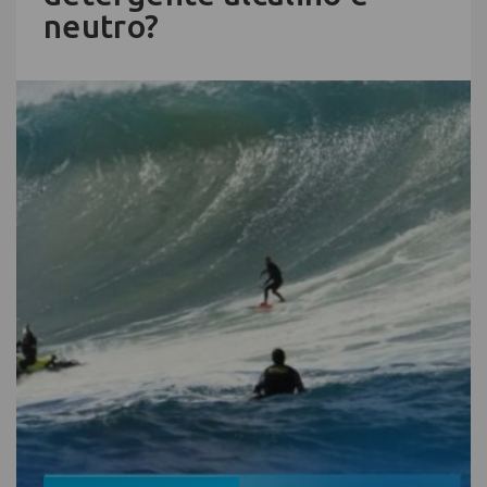
neutro?