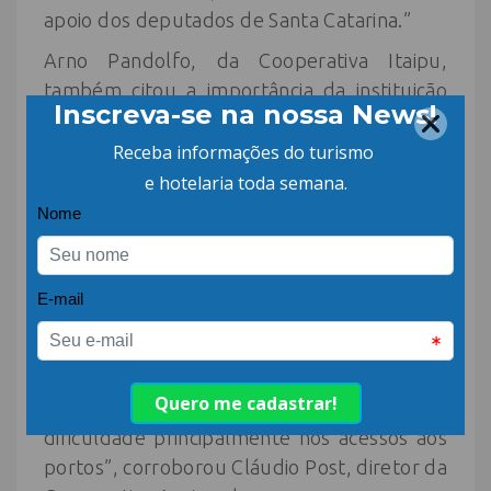
apoio dos deputados de Santa Catarina.”
Arno Pandolfo, da Cooperativa Itaipu,
também citou a importância da instituição
em seus 60 anos de existência. Ele elencou
projetos realizados, como a formação de
mulheres cooperativistas e o Itaipu Show,
evento destinado ao setor.
Ao final, pediu melhorias na BR-282 e BR-
280 e criação de uma ferrovia no Oeste. “Em
época de verão, é difícil a chegada de nossa
produção ao porto de Itajaí.”
“Precisamos que as estradas sejam rápidas
e que possamos escoar os produtos. Temos
dificuldade principalmente nos acessos aos
portos”, corroborou Cláudio Post, diretor da