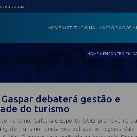
HOME
INSTITUCIONAL
ASSOCIADOS
HOME
»
ENCONTRO EM GA
 Gaspar debaterá gestão e
dade do turismo
 de Turismo, Cultura e Esporte (SOL) promove na quar
ing de Turismo, desta vez voltado às regiões Val