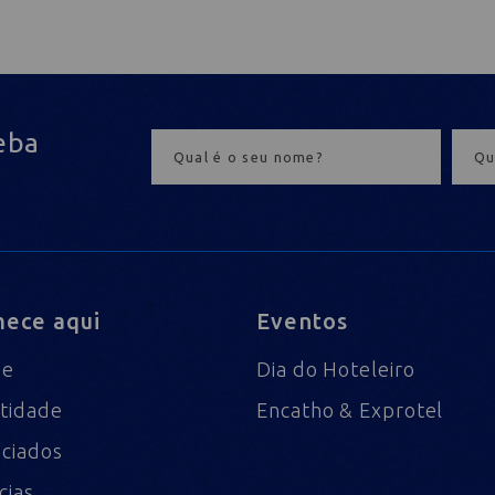
eba
ece aqui
Eventos
me
Dia do Hoteleiro
tidade
Encatho & Exprotel
ciados
cias