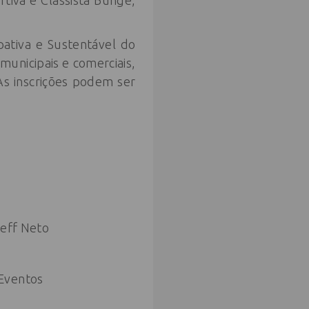
tiva e Classista Bunge,
ipativa e Sustentável do
municipais e comerciais,
 As inscrições podem ser
reff Neto
 Eventos