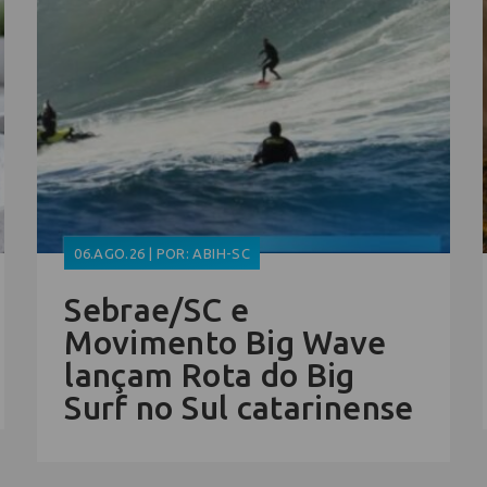
06.AGO.26 | POR: ABIH-SC
Sebrae/SC e
Movimento Big Wave
lançam Rota do Big
Surf no Sul catarinense