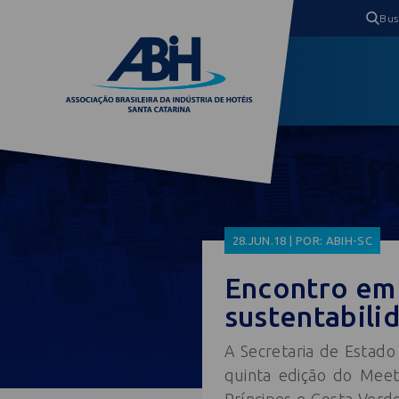
28.JUN.18 | POR: ABIH-SC
Encontro em
sustentabili
A Secretaria de Estado
quinta edição do Meet