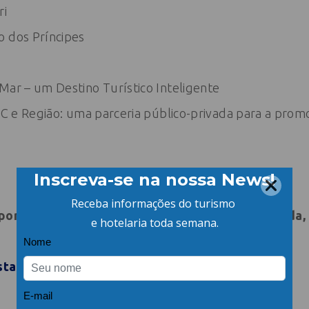
ri
o dos Príncipes
Mar – um Destino Turístico Inteligente
 BC e Região: uma parceria público-privada para a prom
portiva e Classista Bunge – Rodovia jorge Lacerda,
stado de Turismo, Cultura e Esporte