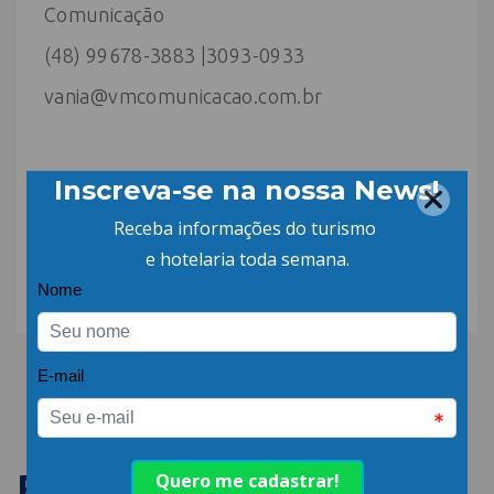
Comunicação
(48) 99678-3883 |3093-0933
vania@vmcomunicacao.com.br
COMPARTILHE:
PUBLICAÇÕES