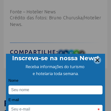
Fonte –
Hotelier News
Crédito das fotos: Bruno Churuska/Hotelier
News.
COMPARTILHE:
PUBLICAÇÕES