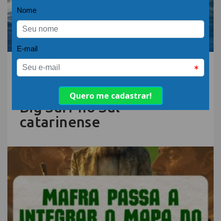
06.AGO.26 | POR: ABIH-SC
Sebrae/SC e Movimento
Big Wave lançam Rota do
Big Surf no Sul
catarinense