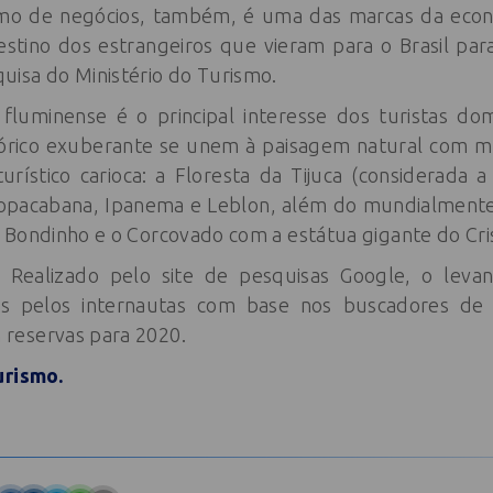
smo de negócios, também, é uma das marcas da econo
 destino dos estrangeiros que vieram para o Brasil pa
isa do Ministério do Turismo.
a fluminense é o principal interesse dos turistas dom
stórico exuberante se unem à paisagem natural com mu
turístico carioca: a Floresta da Tijuca (considerada
Copacabana, Ipanema e Leblon, além do mundialment
 Bondinho e o Corcovado com a estátua gigante do Cri
Realizado pelo site de pesquisas Google, o leva
s pelos internautas com base nos buscadores de h
reservas para 2020.
urismo.