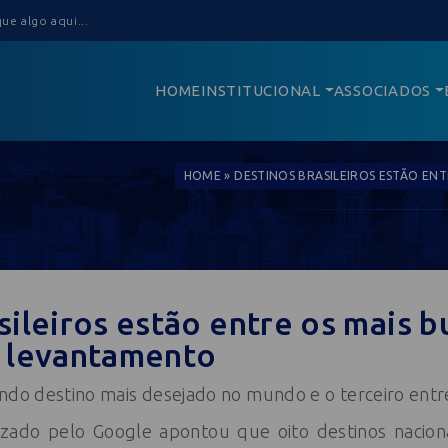
HOME
INSTITUCIONAL
ASSOCIADOS
HOME
»
DESTINOS BRASILEIROS ESTÃO EN
sileiros estão entre os mais 
a levantamento
ndo destino mais desejado no mundo e o terceiro entre 
zado pelo Google apontou que oito destinos naciona