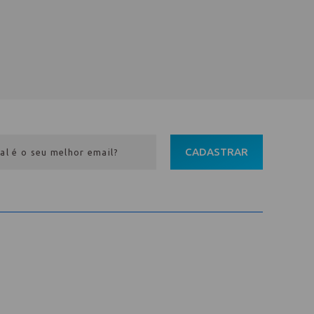
CADASTRAR
Entre em contato
Av. Pref. Osmar Cunha, 183 /
Bloco B, Sl. 801 / Centro /
88015-100 / Florianópolis / SC