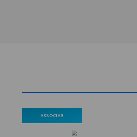
Cadastre-se na newsletter e rec
nosso conteúdo em seu e-mail
ASSOCIAR
ÁREA DO ASSOCIADO