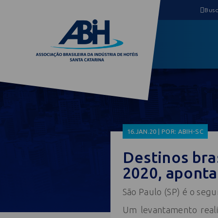
16.JAN.20 | POR: ABIH-SC
Destinos bra
2020, apont
São Paulo (SP) é o segu
Um levantamento reali