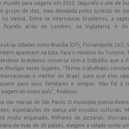
no mundo para viagens em 2020. Segundo o site de bus
 grupo de dez, mais desejada pelos turistas de 
o Vietnã. Entre os internautas brasileiros, a capita
 ficando atrás de Londres, na Inglaterra, e do
outras cidades como Brasília (DF), Florianópolis (SC), 
mbém aparecem na lista. Para o ministro do Turismo, 
destinos brasileiros conversa com o trabalho que a 
 e divulgar esses lugares. “Temos trabalhado consta
 internacionais o melhor do Brasil, para que eles s
diquem para seus familiares e amigos. Não foi à
viagem ao nosso país”, finalizou.
a das marcas de São Paulo. O município possui divers
ões, espetáculos de dança até circuitos culturais.
stá muito enganado. Milhares de pizzarias, churrasca
inária de mais de 50 países, elegem a cidade como um 