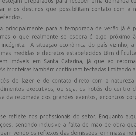
is estejam preparados para receber uma demanda tur
ajar e os destinos que possibilitam contato com a n
eferidos.
iva principalmente para a temporada de verão já é 
mas o que realmente se espera é algo próximo 
incógnita. A situação econômica do país vizinho, a
mas medidas e decretos estabelecidos têm dificultad
em imóveis em Santa Catarina, já que ao retorn
 As fronteiras também continuam fechadas limitando a 
téis de lazer e de contato direto com a naturez
imentos executivos, ou seja, os hotéis do centro
iva da retomada dos grandes eventos, encontros corp
e reflete nos profissionais do setor. Enquanto al
ões, sentindo inclusive a falta de mão de obra qua
inuam vendo os reflexos das demissões em massa no i