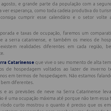
e agosto, e grande parte da população com a segu
a ver esperança, como toda cadeia produtiva do turis
consiga cumprir esse calendário e o setor volte
mporada e taxas de ocupação, faremos um comparativ
 e a serra catarinense, e também os meios de ho
 existem realidades diferentes em cada região, 
te.
rra Catarinense
que vive o seu momento de alta tem
os de hospedagem voltados ao lazer de inverno te
anos em termos de hospedagem. Não estamos falan
s bem diferentes.
s e as previsões de neve na Serra Catarinense lev
ão é uma ocupação máxima até porque não tem essa tr
ríodo curto mostrou o quanto é preciso que os e