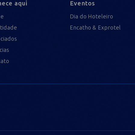
ece aqui
Eventos
me
Dia do Hoteleiro
tidade
Encatho & Exprotel
ciados
cias
tato