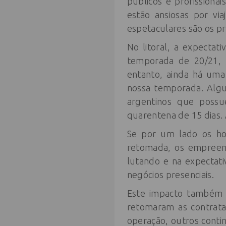
públicos e profissiona
estão ansiosas por vi
espetaculares são os pr
No litoral, a expectat
temporada de 20/21, 
entanto, ainda há uma 
nossa temporada. Algu
argentinos que possu
quarentena de 15 dias.
Se por um lado os ho
retomada, os empreend
lutando e na expectat
negócios presenciais.
Este impacto também s
retomaram as contrataç
operação, outros cont