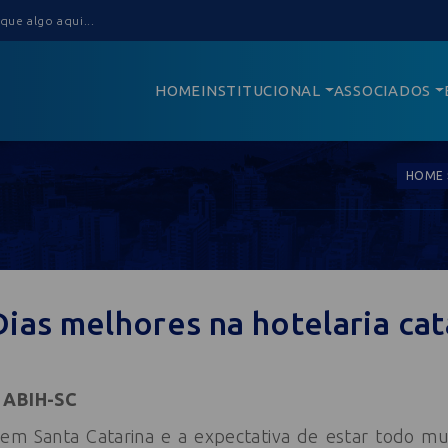
HOME
INSTITUCIONAL
ASSOCIADOS
HOME
Dias melhores na hotelaria cat
a ABIH-SC
 em Santa Catarina e a expectativa de estar todo m