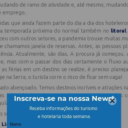
 mudando de ramo de atividade e, até mesmo, mudand
e emprego.
idas que ainda fazem parte do dia a dia dos hoteleiro
ma temporada próxima do normal também no
litoral
ceu com outros setores, a pandemia trouxe muitas mu
ue chamamos janela de reservas. Antes, as pessoas p
ncia. Atualmente, são dias. A procura já começou.
te, mas com o passar dos dias certamente o fluxo au
 as férias em um destino se realize, é preciso planej
 na Serra, o turista corre o risco de ficar sem vaga!
tado abençoado. Temos destinos incríveis e atrações n
ois a hotelaria está preparada para receber todos
ular hospitalidade do povo catarinense.
 sociais:
|
Linkedin