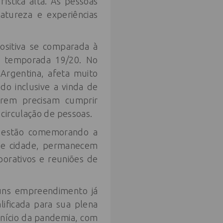
ística alta. As pessoas
atureza e experiências
positiva se comparada à
à temporada 19/20. No
 Argentina, afeta muito
o inclusive a vinda de
arem precisam cumprir
circulação de pessoas.
a estão comemorando a
 de cidade, permanecem
orativos e reuniões de
guns empreendimento já
lificada para sua plena
nício da pandemia, com