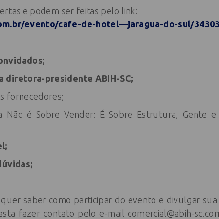
bertas e podem ser feitas pelo link:
om.br/evento/cafe-de-hotel—jaragua-do-sul/3430
onvidados;
a diretora-presidente ABIH-SC;
s fornecedores;
da Não é Sobre Vender: É Sobre Estrutura, Gente e
l;
dúvidas;
 quer saber como participar do evento e divulgar su
basta fazer contato pelo e-mail
comercial@abih-sc.co