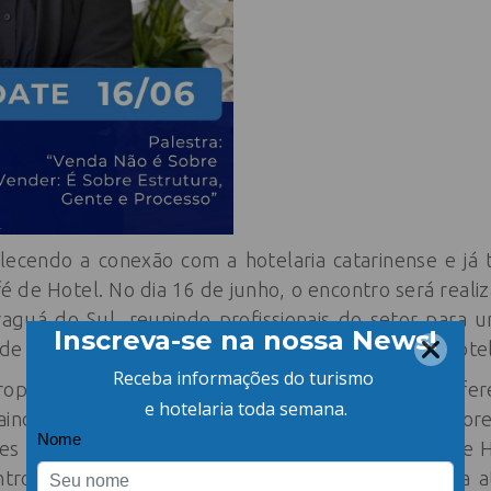
lecendo a conexão com a hotelaria catarinense e já
 de Hotel. No dia 16 de junho, o encontro será realiz
aguá do Sul, reunindo profissionais do setor para 
de experiências voltadas à realidade do mercado hotel
 proposta da entidade de levar suas ações para dife
ainda mais os hoteleiros e criando espaços que favor
es da atividade. Mais do que um evento, o Café de 
o entre quem vive a rotina da hotelaria e busca atu