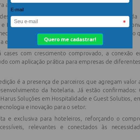
ara a gestão dos empreendimentos.
destaques da programação será a palestra “Venda
 e Processo”, com Danisa Virmond Schürmann. A conv
 necessária sobre performance comercial, mostrando 
a estrutura que sustenta cada etapa do processo.
rá cases com crescimento comprovado, a conexão 
do com aplicação prática para empresas de diferentes 
edição é a presença de parceiros que agregam valor 
senvolvimento da hotelaria. Já estão confirmados: 
 Harus Soluções em Hospitalidade e Guest Solutios, 
ecnologia e inovação para o setor.
uita e exclusiva para hoteleiros, reforçando o com
cessíveis, relevantes e conectados às necessidad