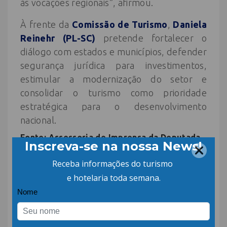
às vocações regionais”, afirmou.
À frente da
Comissão de Turismo
,
Daniela
Reinehr (PL-SC)
pretende fortalecer o
diálogo com estados e municípios, defender
segurança jurídica para investimentos,
estimular a modernização do setor e
consolidar o turismo como prioridade
estratégica para o desenvolvimento
nacional.
Fonte: Assessoria de Imprensa da Deputada
Leia também:
Votação aos Melhores
Fornecedores da Hotelaria 2025 foi
recorde