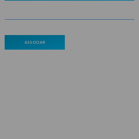
ASSOCIAR
ÁREA DO ASSOCIADO
POLÍTICA DE PRIVACIDADE
Comece aqui
Home
A Entidade
Associados
Notícias